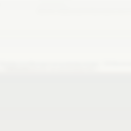
TRANSPARENZ
Keinerlei redaktionelle Einflussnahme durc
WhatsApp-Kanal
♪
TikTok
Warnlagen und neue Beiträge verfolgen.
Kurzform
§
Datenschutz
.
Datenschutz- und Cookie-Einstellungen öffnen.