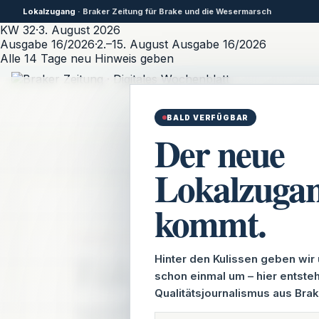
Lokalzugang
· Braker Zeitung für Brake und die Wesermarsch
KW 32
·
3. August 2026
Ausgabe 16/2026
·
2.–15. August
Ausgabe 16/2026
Alle 14 Tage neu
Hinweis geben
BALD VERFÜGBAR
Der neue
Lokalzuga
kommt.
BRAKER ZEITUNG · LOKALZUGANG
Fakten statt Fl
Hinter den Kulissen geben wir
schon einmal um – hier entste
verlässlicher
Qualitätsjournalismus aus Br