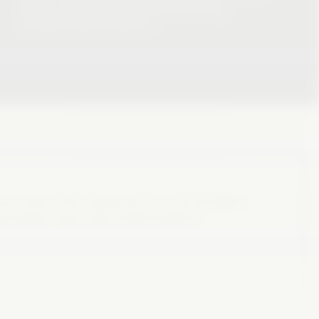
Medium, das seinem journalistischen Auftrag
uneingeschränkt nachkommt.
eren Lesern. Dein Zugang wird von der Redaktion
geschaltet – ganz ohne unübersichtliche