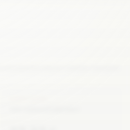
mationsbedürfnis entspricht. Verbindlich, unkompliziert
MONATS-ZUGANG
Stets umfassend informiert