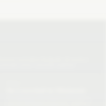
 Recherche und fundierte Standpunkte. Wir bewahren
sind allein unserer Leserschaft verpflichtet.
SÄULE 3
Die Leserschaft im Mittelpunkt
Dein Lokalzugang ist das Fundament unserer Arbeit. Du
unterstützt kein Modell der Kompromisse, sondern ein