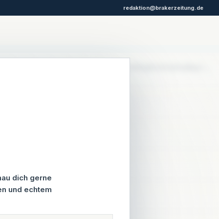
redaktion@brakerzeitung.de
Startseite
Aktuelles
Politik vor Ort
Alltag
Gedenken
Mehr ⌄
ERLÖSMODELL
hau dich gerne
Investition in seriöse
hen und echtem
Berichterstattung.