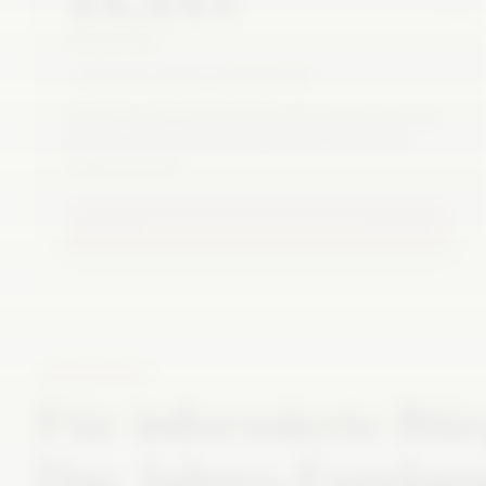
XX,XX €
PRO ARTIKEL
PREIS NOCH NICHT FREIGEGEBEN
Sofortiger Zugriff auf das Dossier, das für dich von
besonderem Interesse ist. Ohne Abonnement,
völlig risikofrei.
NOCH NICHT FREIGEGEBEN
JAHRESPAKETE
Für informierte Bür
Das Jahres-Fundam