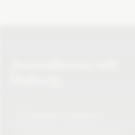
UNSER VERSPRECHEN
Journalismus mit
Haltung.
SÄULE 1
Journalistisches Handwerk
Unser Maßstab ist die verifizierte Tatsache. Wir
investieren in tiefgründige Recherchen, prüfen Quellen