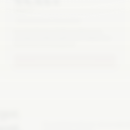
XX,XX €
EINMALIG
PREIS NOCH NICHT FREIGEGEBEN
Der ideale Einstieg. Erhalte eine Woche lang
uneingeschränkten Zugriff auf alle tiefgehenden
Recherchen und Hintergründe.
NOCH NICHT FREIGEGEBEN
ger.
ent.
Für Leserinnen und Leser, die bei region