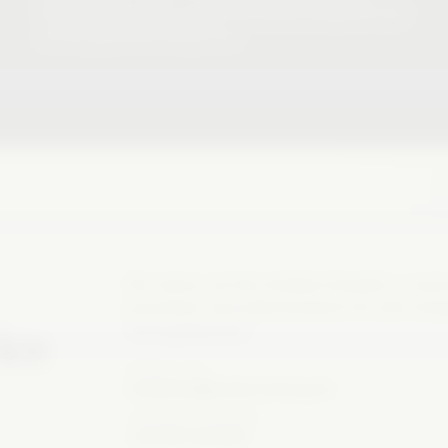
Bundespolitik ordnen wir das Geschehen kompetent und
mit der gebotenen Distanz ein.
Wir setzen auf den direkten Kontakt zu uns
persönlich und unbürokratisch für dich frei
ice
Vertragsklauseln.
REDAKTION
redaktion@brakerzeitung.de
TECHNIK / ZUGANG
+49 160 1231000