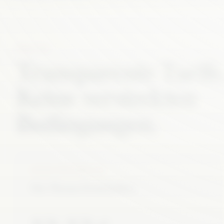
EINSTIEG
Transparente Tarife
Keine versteckten
Bedingungen.
GEZIELTER EINBLICK
Ein Thema freischalten