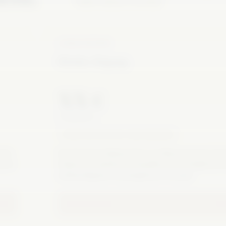
Fakten stützen möchten.
LOKALPATRON
Förder-Zugang
XX €
12 MONATE
PREIS NOCH NICHT FREIGEGEBEN
ein.
Das Premium-Bekenntnis zur Wesermarsch. Du 
serer
lokale journalistische Qualität und ermöglichst
aufwendigsten investigativen Formate.
NOCH NICHT FREIGEGEBEN