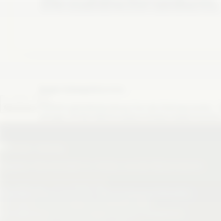
Bezahlschranken.
Braker Zeitung
Mitmachen.
×
+
!
Hinweis geben
◔
Mitmachen
Beobachtung, Foto oder Unterlage senden.
☕
Unterstützen
anfragen.
Lokaljournalismus möglich machen
Digitales Wochenblatt für Brake und die Wesermarsch.
Eine Marke der VOSZ Medienwelt.
Rubriken
Wesermarsch
Im Blick
Aufpassen
Aktuelles
Service
Archiv
Anzeigen
Hinweise
Kontakt
Rechtliches
Impressum
Datenschutz
Transparenz