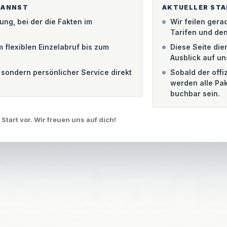
ung.
KANNST
AKTUELLER ST
ung, bei der die Fakten im
Wir feilen ger
Tarifen und den
 flexiblen Einzelabruf bis zum
Diese Seite dien
kritische Abdrucken von
Ausblick auf un
eren. Die Braker Zeitung
sondern persönlicher Service direkt
Sobald der offiz
e Verlautbarungen enden. Von den
werden alle Pak
buchbar sein.
bis zum Geschehen in deiner
gründe für alle, die es genau
 Start vor. Wir freuen uns auf dich!
TE