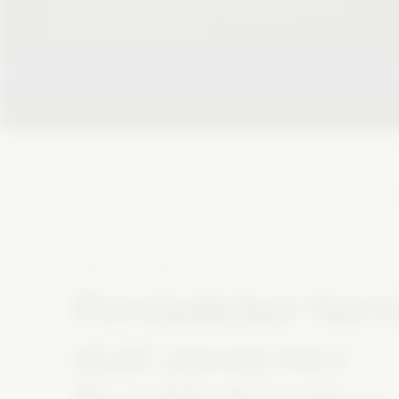
kritisch und liefern belastbare Hintergründe für eine
anspruchsvolle Leserschaft.
FREISCHALTUNG
Persönlicher Serv
statt anonymer