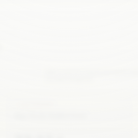
.
Wähle exakt den Zugang, der deinem Infor
und stets transparent.
7-TAGE-EINSICHT
Eine Woche fundiert lesen