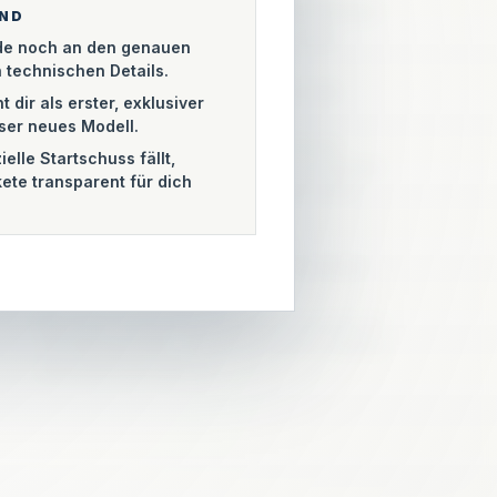
Wer sich ausschließlich über Werbebanner
AND
finanziert, schreibt am Ende für seine
ade noch an den genauen
Anzeigenkunden. Wir schreiben
 technischen Details.
ausschließlich für unsere Leserschaft.
t dir als erster, exklusiver
ser neues Modell.
Transparenz ist unsere Verpflichtung:
ielle Startschuss fällt,
Gekaufte Einflussnahme hat bei uns keinen
ete transparent für dich
Platz. Gewerbliche Inhalte werden strikt
gekennzeichnet.
Die Redaktion agiert vollkommen
unabhängig. Förderer erwerben keinerlei
redaktionellen Einfluss.
Bis unser automatisiertes Bezahlsystem zur
Verfügung steht, richten wir deinen Zugang
persönlich für dich ein.