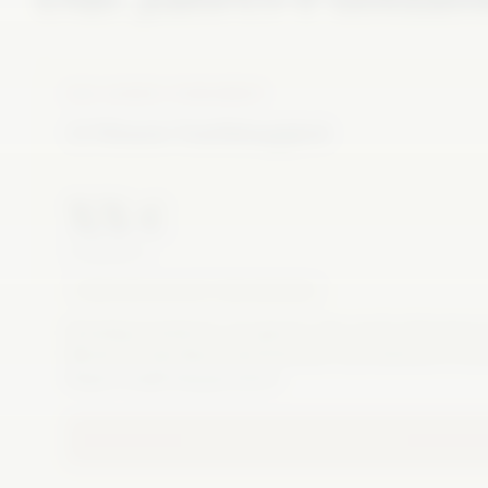
DAS JAHRES-FUNDAMENT
12 Monate Unabhängigkeit
XX €
12 MONATE
PREIS NOCH NICHT FREIGEGEBEN
Einmalig investieren, ein ganzes Jahr seriös informiert s
Werde Teil der Basis, die kritischen Journalismus in un
Region langfristig garantiert.
NOCH NICHT FREIGEGEBEN