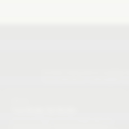
Die Braker Zeitung steht für sorgfältige
unsere publizistische Unabhängigkeit und 
SÄULE 2
Von Brake bis Berlin
Wir sind in der Region verwurzelt, behalten jedoch das
große Ganze im Blick. Von lokalen Ereignissen bis zur