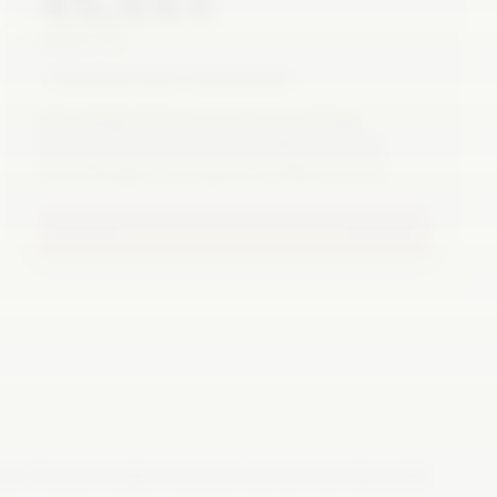
XX,XX €
MONATLICH
PREIS NOCH NICHT FREIGEGEBEN
Dein stetiger Wissensvorsprung. Verfolge
kontinuierlich und verlässlich alle relevanten
Entwicklungen in der gesamten Wesermarsch.
NOCH NICHT FREIGEGEBEN
alen Themen fundiert mitreden und sich auf überprüfte