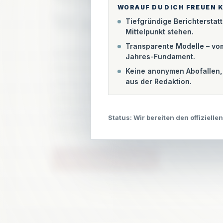
Wissensvorspr
WORAUF DU DICH FREUEN 
Tiefgründige Berichterstatt
Mittelpunkt stehen.
Transparente Modelle – vom
Gefälligkeitsjournalismus und das un
Jahres-Fundament.
Pressemitteilungen überlassen wir and
Keine anonymen Abofallen, 
recherchiert dort weiter, wo offiziell
aus der Redaktion.
entscheidenden Debatten im Rathaus 
Nachbarschaft – wir liefern die Hinter
Status: Wir bereiten den offiziellen
wissen wollen.
JETZT ZUGANG SICHERN
ZUR STARTSEI