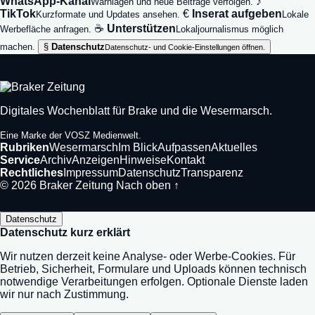
WhatsApp-Kanal
♪
Warnlagen und neue Beiträge verfolgen.
TikTok
€
Inserat aufgeben
Kurzformate und Updates ansehen.
Lokale
☕
Unterstützen
Werbefläche anfragen.
Lokaljournalismus möglich
machen.
§
Datenschutz
Datenschutz- und Cookie-Einstellungen öffnen.
Digitales Wochenblatt für Brake und die Wesermarsch.
Eine Marke der VOSZ Medienwelt.
Rubriken
Wesermarsch
Im Blick
Aufpassen
Aktuelles
Service
Archiv
Anzeigen
Hinweise
Kontakt
Rechtliches
Impressum
Datenschutz
Transparenz
© 2026 Braker Zeitung
Nach oben ↑
Datenschutz
Datenschutz kurz erklärt
Wir nutzen derzeit keine Analyse- oder Werbe-Cookies. Für
Betrieb, Sicherheit, Formulare und Uploads können technisch
notwendige Verarbeitungen erfolgen. Optionale Dienste laden
wir nur nach Zustimmung.