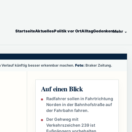
Startseite
Aktuelles
Politik vor Ort
Alltag
Gedenken
Mehr ⌄
en Verlauf künftig besser erkennbar machen.
Foto:
Braker Zeitung.
Auf einen Blick
Radfahrer sollen in Fahrtrichtung
Norden in der Bahnhofstraße auf
der Fahrbahn fahren.
Der Gehweg mit
Verkehrszeichen 239 ist
Fußgängern vorbehalten.