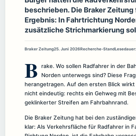
Bürger hatten die Radverkehrsfüh
beschrieben. Die Braker Zeitung f
Ergebnis: In Fahrtrichtung Norde
zusätzliche Strichmarkierung sol
Braker Zeitung
25. Juni 2026
Recherche-Stand
Lesedauer:
B
rake. Wo sollen Radfahrer in der B
Norden unterwegs sind? Diese Frage
herangetragen. Auf den ersten Blick wirkt
nicht eindeutig: rechts ein Gehweg mit Be
geklinkerter Streifen am Fahrbahnrand.
Die Braker Zeitung hat bei den zuständigen
klar: Als Verkehrsfläche für Radfahrer in 
Richtung Norden, ist die Fahrbahn vorge